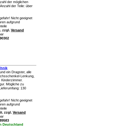
zahl der möglichen
Anzahl der Teile: über
efahr! Nicht geeignet
ahren aufgrund
teile
. zzgl.
Versand
bar
390302
chnik
nd ein Dragster, alle
 Achsschenkel-Lenkung,
s Kinderzimmer.
igur. Mögliche zu
Lieferumfang: 130
efahr! Nicht geeignet
ahren aufgrund
teile
t. zzgl.
Versand
bar
389583
in Deutschland