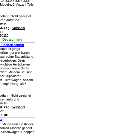
e: 33,0 x 8,5 x 23,5
odelle: 3. Anzahl Teile:
efahr! Nicht geeignet
ahren aufgrund
teile
t. zzgl.
Versand
bar
390110
in Deutschland
r Fischertechnik
sten für junge
roßen, gut greifbaren
rsgerechte Bauanleitung
Bauerfolgen. Beim
wichtige Fertigkeiten
ination sowie Grob-
rdert. Mit dem Set sind
ar: Kipplaster,
r, Lieferwagen. Anzahl
ersempfehlung: ab 5
efahr! Nicht geeignet
ahren aufgrund
teile
t. zzgl.
Versand
bar
390101
ik
. Mit diesem Einsteiger-
otorrad-Modelle gebaut
t Seitenwagen, Chopper