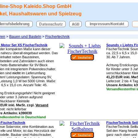
line-Shop
Kaleido.Shop GmbH
ikel, Haushaltswaren und Spielzeug
ren
>
Bauen und Basteln
>
Fischertechnik
Motor Set XS FischerTechnik
Sounds + Lights Fi
der kompakten Maße kann dieser
FischerTechnik Soun
 nahezu überall eingebaut werden. Das
ca. 22,5 x 6,5 x 15,0
einhaltet neben Bausteinen,
30. Ab 7 Jahren.
ebeteilen und Zahnrädern auch einen
heits-Batteriehalter für 9V-Block
Achtung Erstickungsg
ien mit integriertem Polwendeschalter.
für Kinder unter 3 J
rien sind
nicht
im Lieferumfang
verschluckbarer Klein
lten! Leistungsdaten: Spannung 9V,
41,23 EUR inkl. MwS
Leistung 1,0 W bei 5000 U/min. Maße:
Lieferzeit:
2 bis 4 Tag
 6,5 x 15,0 cm. Anzahl Teile: 45.
Unsere Artikelnr. k
Versandkostenfrei 
ng Erstickungsgefahr! Nicht geeignet
inder unter 3 Jahren aufgrund
luckbarer Kleinteile
 EUR inkl. MwSt. zzgl.
Versand
zeit:
nicht lieferbar
e Artikelnr. k390039
ndkostenfrei in Deutschland
-FischerTechnik
FischerTechnik Sei
eue Solarrotor, eine Kombination aus
FischerTechnik Seil
zelle und Motor, ist das Herzstück der
Seil den Hang hinunte
Modelle. Baubar sind Hubschrauber,
ganz nach oben und 