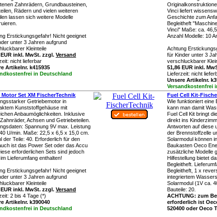
ltenen Zahnrädern, Grundbausteinen,
Originalkonstruktion
teilen, Rädern und vielen weiteren
Vinci liefert wissens
ilen lassen sich weitere Modelle
Geschichte zum Anfas
ruieren.
Begleitheft "Maschin
Vinci" Maße: ca. 46,5
ng Erstickungsgefahr! Nicht geeignet
Anzahl Modelle: 10 An
inder unter 3 Jahren aufgrund
luckbarer Kleinteile
Achtung Erstickungsg
 EUR inkl. MwSt. zzgl.
Versand
für Kinder unter 3 J
zeit:
nicht lieferbar
verschluckbarer Klein
e Artikelnr. k415935
51,86 EUR inkl. MwS
ndkostenfrei in Deutschland
Lieferzeit:
nicht liefer
Unsere Artikelnr. k
Versandkostenfrei 
Motor Set XM FischerTechnik
Fuel Cell Kit-Fisch
ungsstarker Getriebemotor in
Wie funktioniert eine
ktem Kunststoffgehäuse mit
kann man damit Was
eichen Anbaumöglichkeiten. Inklusive
Fuel Cell Kit bringt 
r Zahnräder, Achsen und Getriebeteilen.
direkt ins Kinderzimme
ungsdaten: Spannung 9V max. Leistung
Antworten auf diese 
40 U/min. Maße: 22,5 x 6,5 x 15,0 cm.
der Brennstoffzelle 
 der Teile: 40. Erforderlich für den
Solarmodul können i
uch ist das Power Set oder das Accu
Baukasten Oeco Ener
iese erforderlichen Sets sind jedoch
zusätzliche Modelle 
im Lieferumfang enthalten!
Hilfestellung bietet d
Begleitheft. Lieferum
ng Erstickungsgefahr! Nicht geeignet
Begleitheft, 1 x rever
inder unter 3 Jahren aufgrund
integriertem Wasserst
luckbarer Kleinteile
Solarmodul (1V ca. 4
 EUR inkl. MwSt. zzgl.
Versand
Bauteile: 20.
zeit:
2 bis 4 Tage (*)
ACHTUNG: zum Bet
e Artikelnr. k390040
erforderlich ist Oec
ndkostenfrei in Deutschland
520400 oder Oeco Te