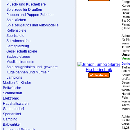
Fangtr
Plüsch- und Kuscheltiere
Kurve
Spielzeug für Draußen
versc
Didakt
Puppen und Puppen-Zubehör
Rainb
Spielküchen
5 x 9
Fangtr
Spielzeugautos und Automodelle
(Batte
Rollenspiele
Sportspiele
Achtu
für K
Schwimmhilfen
versch
Lernspielzeug
119,0
Liefer
Gesellschaftsspiele
Unser
Badespielzeug
Versa
Musikinstrumente
Junio
Spielzeugpistolen und -gewehre
Tiefla
unter
Kugelbahnen und Murmeln
Bauen
Lampions
greifb
Medien für Kinder
Bauan
Bauer
Bettwäsche
wicht
Schulbedarf
Handk
Feinm
Elektronik
könne
Haushaltswaren
Alter
Gartenbedarf
Modell
Sportartikel
Achtu
Camping
für K
versch
Babyartikel
41,23
Uhren und Schmuck