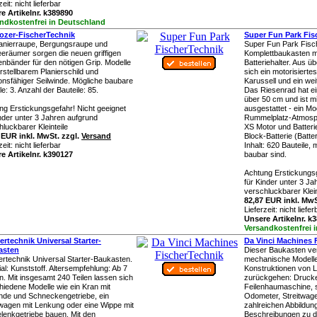
zeit:
nicht lieferbar
e Artikelnr. k389890
ndkostenfrei in Deutschland
ozer-FischerTechnik
Super Fun Park Fis
lanierraupe, Bergungsraupe und
Super Fun Park Fisc
eräumer sorgen die neuen griffigen
Komplettbaukasten m
nbänder für den nötigen Grip. Modelle
Batteriehalter. Aus üb
rstellbarem Planierschild und
sich ein motorisierte
ionsfähiger Seilwinde. Mögliche baubare
Karussell und ein we
e: 3. Anzahl der Bauteile: 85.
Das Riesenrad hat e
über 50 cm und ist m
ng Erstickungsgefahr! Nicht geeignet
ausgestattet - ein Mo
inder unter 3 Jahren aufgrund
Rummelplatz-Atmosph
luckbarer Kleinteile
XS Motor und Batterie
 EUR inkl. MwSt. zzgl.
Versand
Block-Batterie (Batte
zeit:
nicht lieferbar
Inhalt: 620 Bauteile,
e Artikelnr. k390127
baubar sind.
Achtung Erstickungsg
für Kinder unter 3 J
verschluckbarer Klein
82,87 EUR inkl. MwS
Lieferzeit:
nicht liefer
Unsere Artikelnr. k
Versandkostenfrei 
ertechnik Universal Starter-
Da Vinci Machines 
asten
Dieser Baukasten ve
ertechnik Universal Starter-Baukasten.
mechanische Modelle
al: Kunststoff. Altersempfehlung: Ab 7
Konstruktionen von L
n. Mit insgesamt 240 Teilen lassen sich
zurückgehen: Druck
hiedene Modelle wie ein Kran mit
Feilenhaumaschine,
inde und Schneckengetriebe, ein
Odometer, Streitwagen
agen mit Lenkung oder eine Wippe mit
zahlreichen Abbildun
elenkgetriebe bauen. Mit den
Beschreibungen zu 