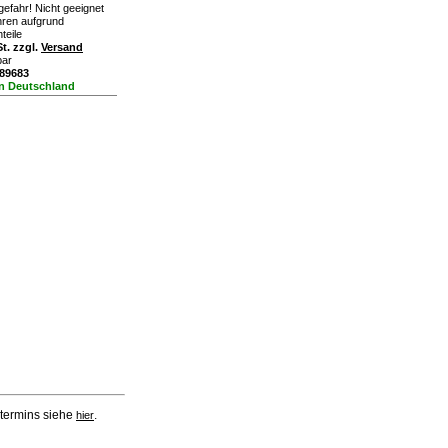
efahr! Nicht geeignet
ahren aufgrund
teile
t. zzgl.
Versand
bar
389683
in Deutschland
rtermins siehe
.
hier