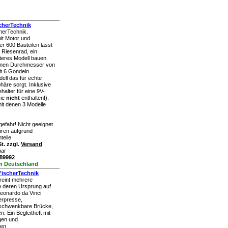
cherTechnik
herTechnik.
it Motor und
er 600 Bauteilen lässt
s Riesenrad, ein
iteres Modell bauen.
inen Durchmesser von
it 6 Gondeln
dell das für echte
äre sorgt. Inklusive
halter für eine 9V-
rie
nicht
enthalten!).
 mit denen 3 Modelle
efahr! Nicht geeignet
ahren aufgrund
teile
t. zzgl.
Versand
bar
389992
in Deutschland
FischerTechnik
reint mehrere
 deren Ursprung auf
eonardo da Vinci
erpresse,
 schwenkbare Brücke,
. Ein Begleitheft mit
gen und
den