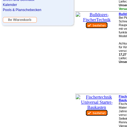
Liefer
Kalender
Unser
Versa
Pools & Planschebecken
Bulld
Bei P
Schne
Raupe
mit ve
funkt
Modell
Achtu
für K
versch
17,27
Liefer
Unser
Fisch
Bauk
Fisch
Materi
Jahre
versc
Seilw
Rennw
Vierg