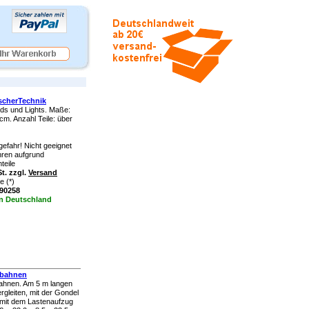
scherTechnik
ds und Lights. Maße:
 cm. Anzahl Teile: über
efahr! Nicht geeignet
ahren aufgrund
teile
t. zzgl.
Versand
e (*)
390258
in Deutschland
lbahnen
bahnen. Am 5 m langen
rgleiten, mit der Gondel
mit dem Lastenaufzug