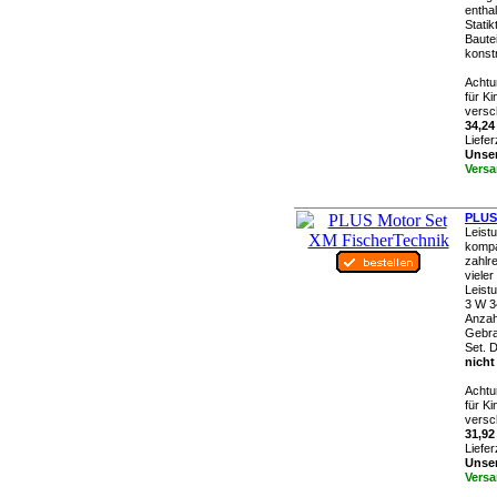
entha
Statik
Baute
konst
Achtu
für K
versch
34,24
Liefer
Unser
Versa
PLUS 
Leist
kompa
zahlr
viele
Leist
3 W 3
Anzahl
Gebra
Set. D
nicht
Achtu
für K
versch
31,92
Liefer
Unser
Versa