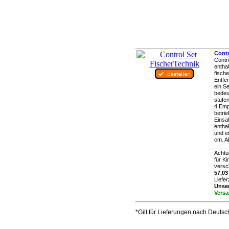
Contr
Contr
entha
fisch
Entfe
ein S
bedeu
stufe
4 Emp
betri
Einsa
entha
und e
cm. A
Achtu
für K
versch
57,03
Liefer
Unser
Versa
*Gilt für Lieferungen nach Deuts