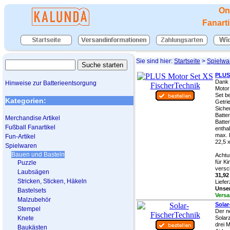
On
Fanart
Sie sind hier:
Startseite
>
Spielwa
PLUS 
Dank 
Hinweise zur Batterieentsorgung
Motor
Set b
Kategorien:
Getri
Sicher
Batter
Merchandise Artikel
Batte
Fußball Fanartikel
entha
max. 
Fun-Artikel
22,5 x
Spielwaren
Bauen und Basteln
Achtu
für K
Puzzle
versch
Laubsägen
31,92
Stricken, Sticken, Häkeln
Liefer
Unser
Bastelsets
Versa
Malzubehör
Solar
Stempel
Der n
Knete
Solar
drei 
Baukästen