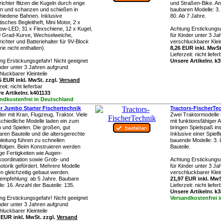
ichter flitzen die Kugeln durch enge
und Straßen-Bike. An
n und schanzen und schießen in
baubaren Modelle: 3. 
hiedene Bahnen. Inklusive
80. Ab 7 Jahre.
isches Begleitheft, Mini Motor, 2 x
ow-LED, 31 x Flexschiene, 12 x Kugel,
Achtung Erstickungsg
0 Grad-Kurve, Wechselweiche,
für Kinder unter 3 J
ichter und Batteriehalter für 9V-Block
verschluckbarer Klein
rie nicht enthalten).
8,26 EUR inkl. MwSt
Lieferzeit:
nicht liefer
ng Erstickungsgefahr! Nicht geeignet
Unsere Artikelnr. k
inder unter 3 Jahren aufgrund
luckbarer Kleinteile
5 EUR inkl. MwSt. zzgl.
Versand
zeit:
nicht lieferbar
e Artikelnr. k401133
ndkostenfrei in Deutschland
r Jumbo Starter Fischertechnik
Tractors-FischerTe
der mit Kran, Flugzeug, Traktor. Viele
Zwei Traktormodelle u
schiedliche Modelle laden ein zum
mit funktionsfähiger
 und Spielen. Die großen, gut
bringen Spielspaß in
aren Bauteile und die altersgerechte
Inklusive einer Spielf
leitung führen zu schnellen
bauende Modelle: 3. 
folgen. Beim Konstruieren werden
Bauteile.
ige Fertigkeiten wie Augen-
oordination sowie Grob- und
Achtung Erstickungsg
otorik gefördert. Mehrere Modelle
für Kinder unter 3 J
n gleichzeitig gebaut werden.
verschluckbarer Klein
sempfehlung: ab 5 Jahre. Baubare
21,97 EUR inkl. MwS
e: 16. Anzahl der Bauteile: 135.
Lieferzeit:
nicht liefer
Unsere Artikelnr. k
ng Erstickungsgefahr! Nicht geeignet
Versandkostenfrei 
inder unter 3 Jahren aufgrund
luckbarer Kleinteile
 EUR inkl. MwSt. zzgl.
Versand