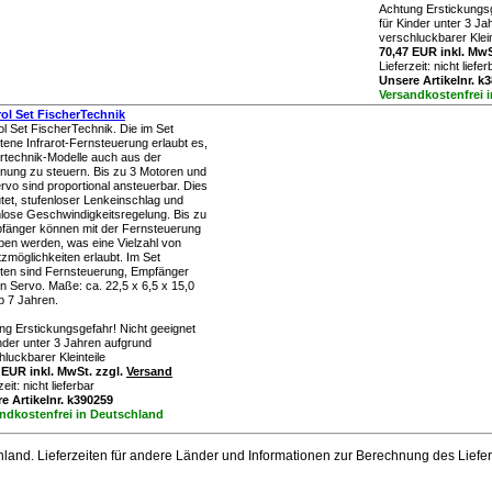
Achtung Erstickungsg
für Kinder unter 3 J
verschluckbarer Klein
70,47 EUR inkl. MwS
Lieferzeit:
nicht liefer
Unsere Artikelnr. k
Versandkostenfrei 
ol Set FischerTechnik
ol Set FischerTechnik. Die im Set
ltene Infrarot-Fernsteuerung erlaubt es,
ertechnik-Modelle auch aus der
rnung zu steuern. Bis zu 3 Motoren und
ervo sind proportional ansteuerbar. Dies
tet, stufenloser Lenkeinschlag und
nlose Geschwindigkeitsregelung. Bis zu
fänger können mit der Fernsteuerung
eben werden, was eine Vielzahl von
tzmöglichkeiten erlaubt. Im Set
lten sind Fernsteuerung, Empfänger
in Servo. Maße: ca. 22,5 x 6,5 x 15,0
b 7 Jahren.
ng Erstickungsgefahr! Nicht geeignet
inder unter 3 Jahren aufgrund
luckbarer Kleinteile
 EUR inkl. MwSt. zzgl.
Versand
zeit:
nicht lieferbar
e Artikelnr. k390259
ndkostenfrei in Deutschland
chland. Lieferzeiten für andere Länder und Informationen zur Berechnung des Liefe