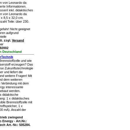
en von Leonardo da
werte Informationen.
sen! inkl. didaktisches
en von Leonardo da
 x 8,5 x 32,0 cm.
zahl Teile: über 230.
efahr! Nicht geeignet
ahren aufgrund
teile
t. zzgl.
Versand
bar
392002
in Deutschland
erTechnik
 Brennstoffzelle und wie
serstoff erzeugen? Das
diese Zukunftstechnologie
r und liefert die
und weitere Fragen! Mit
und dem weiteren
n Verbindung mit dem
gy interessante
gebaut werden.
as didaktische
fang: 1 x didaktisches
sible Brennstoffzelle mit
offspeicher, 1 x
00 mA). Anzahl der
rieb zwingend
o Energy - Art.Nr.:
ch Art.-Nr.: 505284.