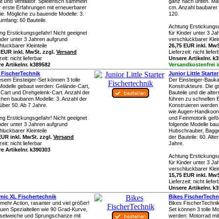
t und Ventilator. Spielerisch sammeln
ganz nach unten. Maß
r erste Erfahrungen mit erneuerbarer
cm. Anzahl baubarer M
ie. Mögliche zu bauende Modelle: 3.
120.
umfang: 60 Bauteile.
Achtung Erstickungsg
ng Erstickungsgefahr! Nicht geeignet
für Kinder unter 3 J
inder unter 3 Jahren aufgrund
verschluckbarer Klein
luckbarer Kleinteile
26,75 EUR inkl. MwS
 EUR inkl. MwSt. zzgl.
Versand
Lieferzeit:
nicht liefer
zeit:
nicht lieferbar
Unsere Artikelnr. k
e Artikelnr. k389582
Versandkostenfrei 
 FischerTechnik
Junior Little Starte
esem Einsteiger-Set können 3 tolle
Der Einsteiger-Bauka
Modelle gebaut werden: Gelände-Cart,
Konstrukteure. Die g
Cart und Drehgelenk-Cart. Anzahl der
Bauteile und die alte
chen baubaren Modelle: 3. Anzahl der
führen zu schnellen 
 über 50. Ab 7 Jahre.
Konstruieren werden 
wie Augen-Handkoord
ng Erstickungsgefahr! Nicht geeignet
und Feinmotorik gefö
inder unter 3 Jahren aufgrund
folgende Modelle baub
luckbarer Kleinteile
Hubschrauber, Bagge
EUR inkl. MwSt. zzgl.
Versand
der Bauteile: 60. Alt
zeit:
nicht lieferbar
Jahre.
e Artikelnr. k390303
Achtung Erstickungsg
für Kinder unter 3 J
verschluckbarer Klein
15,75 EUR inkl. MwS
Lieferzeit:
nicht liefer
Unsere Artikelnr. k
ic XL Fischertechnik
Bikes FischerTechn
mehr Action, rasanter und viel größer!
Bikes FischerTechnik
euen Spezialteilen wie 90 Grad-Kurve,
Set können 3 tolle M
elweiche und Sprungschanze mit
werden: Motorrad mi