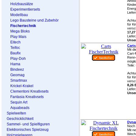
Airboa
Holzbausätze
Kinde
Energ
Experimentiersets
Liefer
Modellbau
Lego Bausteine und Zubehör
Achtu
für K
Fischertechnik
versch
Mega Bloks
17,27
Liefer
Play Mais
Unser
Eitech
Carts
Teifoc
Mit di
Baufix
Cart-
Renn-
Play-Doh
mögli
Hama
Teile:
Bindeez
Achtu
Geomag
für K
Smartmax
versch
8,26 
Krickel-Krakel
Liefer
Clementoni Kreativsets
Unser
Fantasia Kreativsets
Sequin Art
Aquabeads
Spielwelten
Geschicklichkeit
Dynam
Sammel- und Spielfiguren
Noch 
Elektronisches Spielzeug
Mit n
Wechs
Holzspielwaren