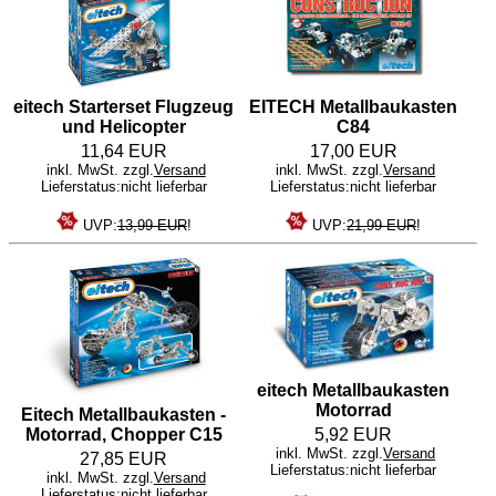
eitech Starterset Flugzeug
EITECH Metallbaukasten
und Helicopter
C84
11,64 EUR
17,00 EUR
inkl. MwSt. zzgl.
Versand
inkl. MwSt. zzgl.
Versand
Lieferstatus:nicht lieferbar
Lieferstatus:nicht lieferbar
UVP:
13,99 EUR
!
UVP:
21,99 EUR
!
eitech Metallbaukasten
Motorrad
Eitech Metallbaukasten -
Motorrad, Chopper C15
5,92 EUR
inkl. MwSt. zzgl.
Versand
27,85 EUR
Lieferstatus:nicht lieferbar
inkl. MwSt. zzgl.
Versand
Lieferstatus:nicht lieferbar