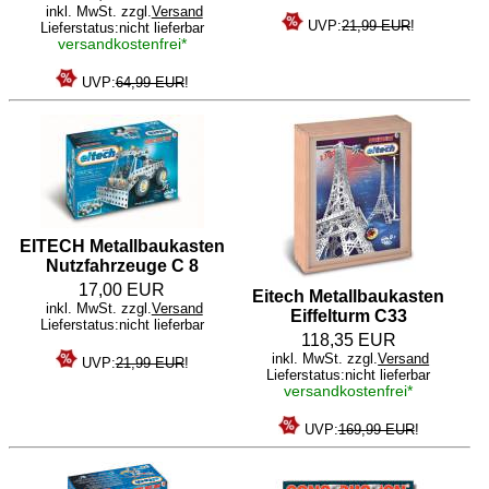
inkl. MwSt. zzgl.
Versand
UVP:
21,99 EUR
!
Lieferstatus:nicht lieferbar
versandkostenfrei*
UVP:
64,99 EUR
!
EITECH Metallbaukasten
Nutzfahrzeuge C 8
17,00 EUR
Eitech Metallbaukasten
inkl. MwSt. zzgl.
Versand
Eiffelturm C33
Lieferstatus:nicht lieferbar
118,35 EUR
inkl. MwSt. zzgl.
Versand
UVP:
21,99 EUR
!
Lieferstatus:nicht lieferbar
versandkostenfrei*
UVP:
169,99 EUR
!