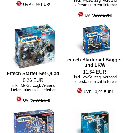
inkl. MwSt. zzgl.
Versand
UVP:
6,99 EUR
!
Lieferstatus:nicht lieferbar
UVP:
6,99 EUR
!
eitech Starterset Bagger
und LKW
11,64 EUR
Eitech Starter Set Quad
inkl. MwSt. zzgl.
Versand
8,26 EUR
Lieferstatus:nicht lieferbar
inkl. MwSt. zzgl.
Versand
Lieferstatus:nicht lieferbar
UVP:
13,99 EUR
!
UVP:
9,99 EUR
!