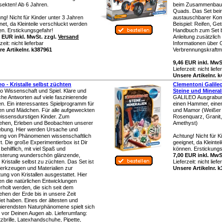
nsekten! Ab 6 Jahren.
beim Zusammenbau 
Quads. Das Set bein
ng! Nicht für Kinder unter 3 Jahren
austauschbarer Ko
net, da Kleinteile verschluckt werden
Beispiel: Reifen, Ge
n. Erstickungsgefahr!
Handbuch zum Set be
 EUR inkl. MwSt. zzgl.
Versand
Anleitung zusätzlich
rzeit:
nicht lieferbar
Informationen über
e Artikelnr. k387961
Verbrennungskraftm
9,46 EUR inkl. MwS
Lieferzeit:
nicht liefe
Unsere Artikelnr. 
eo - Kristalle selbst züchten
Clementoni Galile
eo Wissenschaft und Spiel. Klare und
Steine und Mineral
che Antworten auf viele faszinierende
GALILEO Ausgrabungs
n. Ein interessantes Spielprogramm für
einen Hammer, einen
n und Mädchen. Für alle aufgeweckten
und Mamor (Weißer 
issensdurstigen Kinder. Zum
Rosenquarz, Granit
ehen, Erleben und Beobachten unserer
Amethyst)
bung. Hier werden Ursache und
ung von Phänomenen wissenschaftlich
Achtung! Nicht für K
rt. Die große Experimentierbox ist Dir
geeignet, da Kleinte
 behilflich, mit viel Spaß und
können. Erstickungs
sterung wunderschön glänzende,
7,00 EUR inkl. MwS
 Kristalle selbst zu züchten. Das Set ist
Lieferzeit:
nicht liefe
erkzeugen und Materialien zur
Unsere Artikelnr. 
ung von Kristallen ausgestattet. Hier
n die natürlichen Entwicklungen
rholt werden, die sich seit dem
ehen der Erde bis in unsere Zeit
det haben. Eines der ältesten und
nierendsten Naturphänomene spielt sich
t vor Deinen Augen ab. Lieferumfang:
zbrille, Latexhandschuhe, Pipette,