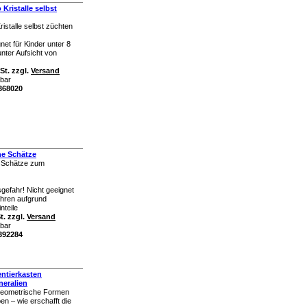
Kristalle selbst
ristalle selbst züchten
net für Kinder unter 8
nter Aufsicht von
St. zzgl.
Versand
rbar
k368020
he Schätze
e Schätze zum
gefahr! Nicht geeignet
ahren aufgrund
nteile
t. zzgl.
Versand
rbar
k392284
tierkasten
neralien
geometrische Formen
en – wie erschafft die