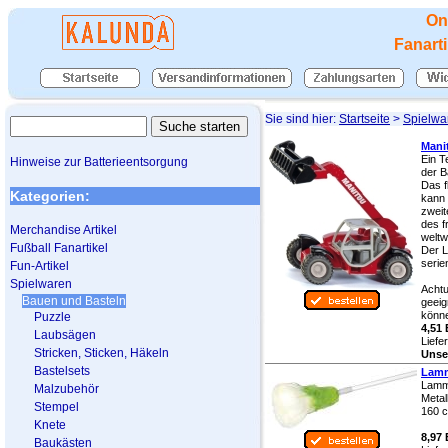
On
Fanart
Sie sind hier:
Startseite
>
Spielwa
Mani
Ein T
Hinweise zur Batterieentsorgung
der B
Das f
Kategorien:
kann 
zweit
des f
Merchandise Artikel
weltw
Fußball Fanartikel
Der L
serie
Fun-Artikel
Spielwaren
Achtu
Bauen und Basteln
geeig
könne
Puzzle
4,51 
Laubsägen
Liefe
Stricken, Sticken, Häkeln
Unser
Bastelsets
Lamm
Lammw
Malzubehör
Metal
Stempel
160 
Knete
8,97 
Baukästen