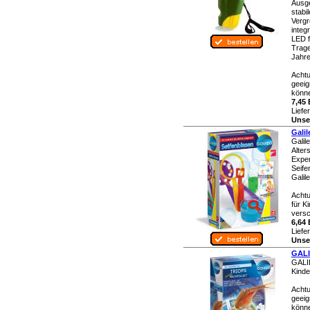
Ausge
stabi
Vergr
integ
LED f
Trag
Jahre
Achtu
geeig
könne
7,45 
Liefe
Unser
Gali
Galil
Alter
Exper
Seife
Galile
Achtu
für K
versc
6,64 
Liefe
Unser
GALI
GALIL
Kinde
Achtu
geeig
könne