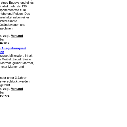
eines Buggys und eines
haltet mehr als 130
mponenten wie zum
triebe und Felgen. Das
inhaltet neben einer
 interessante
 Geländewagen und
aschinen.
t. zzgl.
Versand
rbar
k445617
o Ausgrabungsset
ien
set Mineralien. Inhalt:
 Meißel, Ziegel, Steine
Marmor, grüner Marmor,
, roter Mamor und
inder unter 3 Jahren
ile verschluckt werden
gefahr!
t. zzgl.
Versand
rbar
k358774