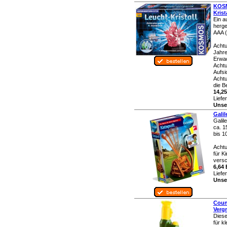
KOSM
Krist
Ein a
herge
AAA (
Achtu
Jahre
Erwa
Achtu
Aufsi
Achtu
die B
14,25
Liefe
Unser
Galil
Galil
ca. 1
bis 1
Achtu
für K
versc
6,64 
Liefe
Unser
Coun
Verg
Diese
für k