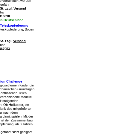
ile verschluckt werden
gefahr!
St. zzgl.
Versand
rbar
k316690
 in Deutschland
 Teleskopfederung
eleskopfederung, Bogen
St. zzgl.
Versand
rbar
k367053
tion Challenge
icset lernen Kinder die
chanischen Grundlagen
enthaltenen Teilen
 verschiedene Modelle
t steigenden
. Ob Helikopter, ein
dank des mitgelieferten
er nach dem
 damit spielen. Mit der
ng ist der Zusammenbau
empfehlung: ab 8 Jahren.
gefahr! Nicht geeignet