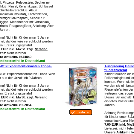
l, Pinzette, Felsgestein, Becher mit
hluß, Pinsel, Keramikgips, Schlüssel
icherheitsverschluß, Alaun
umaluminiumsulfat), Farbtabletten,
lförmiger Mikrospatel, Schale für
iggips, Messbecher mit Verschluß,
rheits-Reagenzgläser, Anleitung. Alter
Jahren.
ng! Nicht für Kinder unter 3 Jahren
net, da Kleinteile verschluckt werden
n. Erstickungsgefahr!
 EUR inkl. MwSt. zzgl.
Versand
rzeit:
nicht lieferbar
e Artikelnr. k444840
andkostenfrei in Deutschland
OS Experimentierkasten Triops-
Ausgrabung Galil
fluoreszierend
OS Experimentierkasten Triops-Welt,
Kinder tauchen ein i
 aus der Urzeit. Ab 9 Jahren.
Paläontologie und le
kennen. Wenn sie im
ng! Nicht für Kinder unter 3 Jahren
werden sie ein fanta
net, da Kleinteile verschluckt werden
Riesenelefanten der
n. Erstickungsgefahr!
freilegen, das sogar
 EUR inkl. MwSt. zzgl.
Versand
Dieses Set enthält
rzeit:
nicht lieferbar
ein tolles Poster übe
e Artikelnr. k352054
Jahren.
andkostenfrei in Deutschland
Achtung Erstickungs
für Kinder unter 3 J
verschluckbarer Klei
7,00 EUR inkl. MwS
Lieferzeit:
nicht liefe
Unsere Artikelnr. 