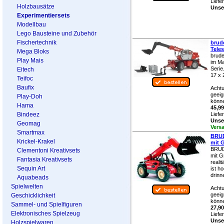
Liefe
Holzbausätze
Unser
Experimentiersets
Modellbau
Lego Bausteine und Zubehör
Fischertechnik
brude
Tele
Mega Bloks
brude
Play Mais
im Ma
Serie
Eitech
17 x 
Teifoc
Baufix
Achtu
geeig
Play-Doh
könne
Hama
45,99
Bindeez
Liefe
Unser
Geomag
Vers
Smartmax
BRUD
Krickel-Krakel
mit G
BRUD
Clementoni Kreativsets
mit G
Fantasia Kreativsets
reali
Sequin Art
ist h
drinn
Aquabeads
Spielwelten
Achtu
geeig
Geschicklichkeit
könne
Sammel- und Spielfiguren
27,90
Elektronisches Spielzeug
Liefe
Unser
Holzspielwaren