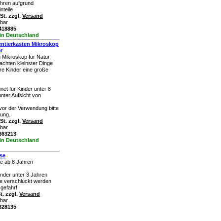
ahren aufgrund
nteile
St. zzgl.
Versand
rbar
k418885
 in Deutschland
tierkasten Mikroskop
r
 Mikroskop für Natur-
achten kleinster Dinge
ere Kinder eine große
net für Kinder unter 8
nter Aufsicht von
vor der Verwendung bitte
tung.
St. zzgl.
Versand
rbar
k363213
 in Deutschland
se
e ab 8 Jahren
inder unter 3 Jahren
ile verschluckt werden
gefahr!
t. zzgl.
Versand
rbar
k328135