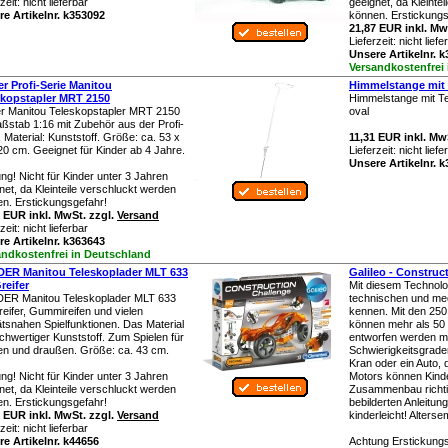
rzeit:
nicht lieferbar
geeignet, da Kleinte
e Artikelnr. k353092
können. Erstickungs
21,87 EUR inkl. Mw
Lieferzeit:
nicht liefe
Unsere Artikelnr. 
Versandkostenfrei
r Profi-Serie Manitou
Himmelstange mit
skopstapler MRT 2150
Himmelstange mit T
r Manitou Teleskopstapler MRT 2150
oval
ßstab 1:16 mit Zubehör aus der Profi-
. Material: Kunststoff. Größe: ca. 53 x
11,31 EUR inkl. Mw
20 cm. Geeignet für Kinder ab 4 Jahre.
Lieferzeit:
nicht liefe
Unsere Artikelnr. 
ng! Nicht für Kinder unter 3 Jahren
net, da Kleinteile verschluckt werden
n. Erstickungsgefahr!
 EUR inkl. MwSt. zzgl.
Versand
rzeit:
nicht lieferbar
e Artikelnr. k363643
andkostenfrei in Deutschland
ER Manitou Teleskoplader MLT 633
Galileo - Construc
reifer
Mit diesem Technolog
ER Manitou Teleskoplader MLT 633
technischen und me
reifer, Gummireifen und vielen
kennen. Mit den 250 
tätsnahen Spielfunktionen. Das Material
können mehr als 50
ochwertiger Kunststoff. Zum Spielen für
entworfen werden mi
en und draußen. Größe: ca. 43 cm.
Schwierigkeitsgraden
Kran oder ein Auto, 
ng! Nicht für Kinder unter 3 Jahren
Motors können Kind
net, da Kleinteile verschluckt werden
Zusammenbau richtig
n. Erstickungsgefahr!
bebilderten Anleitu
 EUR inkl. MwSt. zzgl.
Versand
kinderleicht! Alters
rzeit:
nicht lieferbar
e Artikelnr. k44656
Achtung Erstickungs