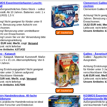
OS Experimentierkasten Leucht-
Clementoni Galileo 
all
züchten
ußergewöhnliches Deko-Stück – selbst
Clementoni Galileo K
stellt. Ab 10 Jahren. Batterien: exkl. 1 x
LR03) 1,5 V.
Achtung! Nicht geeig
Jahren. Benutzung u
ng! Nicht geeignet für Kinder unter 8
Erwachsenen.
n. Benutzung unter Aufsicht von
14,52 EUR inkl. Mw
chsenen.
Lieferzeit:
nicht liefe
ng! Benutzung unter unmittelbarer
Unsere Artikelnr. 
cht von Erwachsenen.
ng! Lesen Sie vor der Verwendung bitte
edienungsanleitung.
 EUR inkl. MwSt. zzgl.
Versand
rzeit:
nicht lieferbar
e Artikelnr. k371432
eo - Katapult
Galileo - Ägyptisc
eo - Katapult. Material: Kunststoff. Maße:
Galileo - Ägyptisch
5 x 5 x 21 cm. Altersempfehlung: Von 6
Ausgraben.
0 Jahren.
Achtung Erstickungs
ng Erstickungsgefahr! Nicht geeignet
für Kinder unter 3 J
inder unter 3 Jahren aufgrund
verschluckbarer Klei
hluckbarer Kleinteile
6,46 EUR inkl. MwS
EUR inkl. MwSt. zzgl.
Versand
Lieferzeit:
nicht liefe
rzeit:
nicht lieferbar
Unsere Artikelnr. 
e Artikelnr. k417506
try Handmikroskop, 40-fache
KOSMOS Experimen
rößerung
Geheimnisvolle Mi
s praktische Handmikroskop ist ideal
Außergewöhnliche 
leine Forscher und Entdecker.
und leuchtende Farb