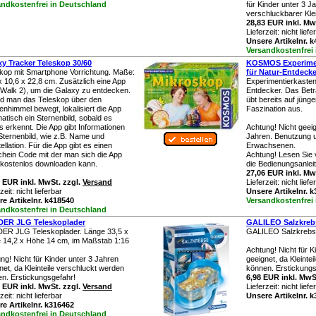
andkostenfrei in Deutschland
für Kinder unter 3 J
verschluckbarer Klei
28,83 EUR inkl. Mw
Lieferzeit:
nicht liefe
Unsere Artikelnr. 
Versandkostenfrei
xy Tracker Teleskop 30/60
KOSMOS Experimen
kop mit Smartphone Vorrichtung. Maße:
für Natur-Entdecke
x 10,6 x 22,8 cm. Zusätzlich eine App
Experimentierkasten
 Walk 2), um die Galaxy zu entdecken.
Entdecker. Das Betr
d man das Teleskop über den
übt bereits auf jüng
enhimmel bewegt, lokalisiert die App
Faszination aus.
atisch ein Sternenbild, sobald es
s erkennt. Die App gibt Informationen
Achtung! Nicht geeig
ternenbild, wie z.B. Name und
Jahren. Benutzung u
ellation. Für die App gibt es einen
Erwachsenen.
hein Code mit der man sich die App
Achtung! Lesen Sie 
kostenlos downloaden kann.
die Bedienungsanlei
27,06 EUR inkl. Mw
 EUR inkl. MwSt. zzgl.
Versand
Lieferzeit:
nicht liefe
rzeit:
nicht lieferbar
Unsere Artikelnr. 
e Artikelnr. k418540
Versandkostenfrei
andkostenfrei in Deutschland
ER JLG Teleskoplader
GALILEO Salzkreb
ER JLG Teleskoplader. Länge 33,5 x
GALILEO Salzkrebs
e 14,2 x Höhe 14 cm, im Maßstab 1:16
Achtung! Nicht für K
ng! Nicht für Kinder unter 3 Jahren
geeignet, da Kleinte
net, da Kleinteile verschluckt werden
können. Erstickungs
n. Erstickungsgefahr!
6,98 EUR inkl. MwS
 EUR inkl. MwSt. zzgl.
Versand
Lieferzeit:
nicht liefe
rzeit:
nicht lieferbar
Unsere Artikelnr. 
e Artikelnr. k316462
andkostenfrei in Deutschland