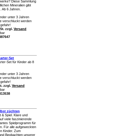
rwerke? Diese Sammlung
lichen Mineralien gibt
k. Ab 6 Jahren.
inder unter 3 Jahren
ile verschluckt werden
gefahr!
St. zzgl.
Versand
rbar
k387647
arter-Set
ter-Set für Kinder ab 8
inder unter 3 Jahren
ile verschluckt werden
gefahr!
t. zzgl.
Versand
rbar
k313538
elbst züchten
 & Spiel. Klare und
uf viele faszinierende
santes Spielprogramm für
. Für alle aufgeweckten
en Kinder. Zum
 und Beobachten unserer