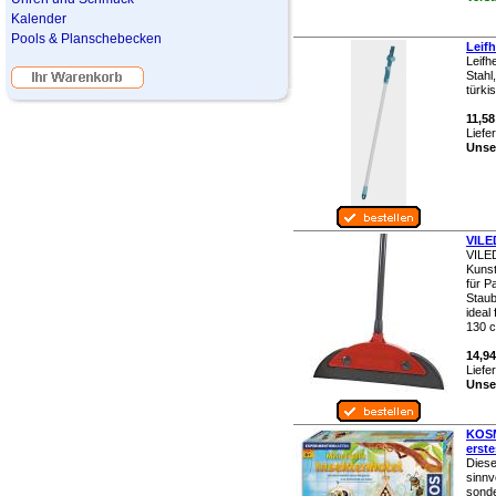
Kalender
Pools & Planschebecken
Leifh
Leifh
Stahl
türki
11,58
Liefe
Unser
VILE
VILED
Kunst
für P
Staub
ideal 
130 
14,94
Liefe
Unser
KOSM
erste
Diese
sinnv
sonde