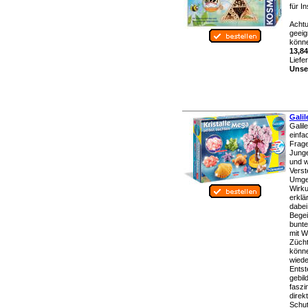
für I
Achtu
geeig
könne
13,84
Liefe
Unser
Galil
Galil
einfa
Frage
Junge
und w
Verst
Umge
Wirk
erklä
dabei
Begei
bunte
mit W
Zücht
könne
wiede
Entst
gebil
faszi
direk
Schut