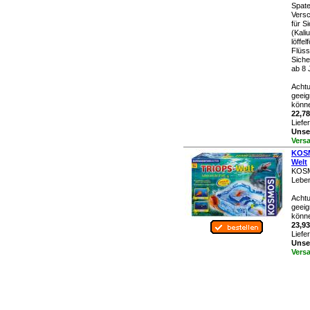
Spate
Versc
für S
(Kali
löffe
Flüss
Siche
ab 8 
Achtu
geeig
könne
22,78
Liefe
Unser
Vers
KOSM
Welt
KOSM
Leben
Achtu
geeig
könne
23,93
Liefe
Unser
Vers