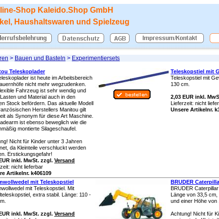
line-Shop
Kaleido.Shop GmbH
ikel, Haushaltswaren und Spielzeug
ren
>
Bauen und Basteln
>
Experimentiersets
tou Teleskoplader
Teleskopstiel mit
eleskoplader ist heute im Arbeitsbereich
Teleskopstiel mit G
auernhöfe nicht mehr wegzudenken.
130 cm.
lexible Fahrzeug ist sehr wendig und
Lasten und Material auch in den
2,03 EUR inkl. MwS
en Stock befördern. Das aktuelle Modell
Lieferzeit:
nicht liefe
ranzösischen Herstellers Manitou gilt
Unsere Artikelnr. 
eit als Synonym für diese Art Maschine.
adearm ist ebenso beweglich wie die
nmäßig montierte Silageschaufel.
ng! Nicht für Kinder unter 3 Jahren
net, da Kleinteile verschluckt werden
n. Erstickungsgefahr!
EUR inkl. MwSt. zzgl.
Versand
rzeit:
nicht lieferbar
e Artikelnr. k406109
wollwedel mit Teleskopstiel
BRUDER Caterpilla
ollwedel mit Teleskopstiel. Mit
BRUDER Caterpillar 
lteleskopstiel, extra stabil. Länge: 110 -
Länge von 33,5 cm, 
cm.
und einer Höhe von
EUR inkl. MwSt. zzgl.
Versand
Achtung! Nicht für K