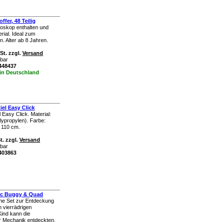
fer, 48 Teilig
kroskop enthalten und
rial. Ideal zum
. Alter ab 8 Jahren.
St. zzgl.
Versand
rbar
k448437
 in Deutschland
iel Easy Click
l Easy Click. Material:
olypropylen). Farbe:
s 110 cm.
t. zzgl.
Versand
rbar
k403863
ic Buggy & Quad
he Set zur Entdeckung
 vierrädrigen
ind kann die
r Mechanik entdeckten,