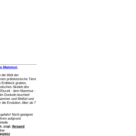
eo Mammut,
n die Welt der
rnen prähistorische Tiere
 Erdblock graben,
stisches Skelett des
 Eiszeit - dem Mammut -
 im Dunkeln leuchtet!
 Hammer und Meißel und
r die Evolution. Alter ab 7
gefahr! Nicht geeignet
ahren aufgrund
nteile
t. zzgl.
Versand
rbar
k442652