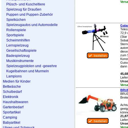
Vers
Plüsch- und Kuscheltiere
Spielzeug für Draußen
Puppen und Puppen-Zubehör
Spielküchen
Spielzeugautos und Automodelle
Gala
Teles
Rollenspiele
72,9 
Sportspiele
(Star
Schwimmhilfen
Sobal
Stern
Lernspielzeug
autom
Gesellschaftsspiele
diese
zum S
Badespielzeug
Konst
Musikinstrumente
Gutsc
Spielzeugpistolen und -gewehre
dann 
Kugelbahnen und Murmeln
45,68
Lampions
Liefe
Medien für Kinder
Unser
Vers
Bettwäsche
BRUD
Schulbedarf
BRUD
Elektronik
Breit
Haushaltswaren
Achtu
Gartenbedarf
geeig
Sportartikel
könne
21,87
Camping
Liefe
Babyartikel
Unser
Vers
Uhren und Schmuck