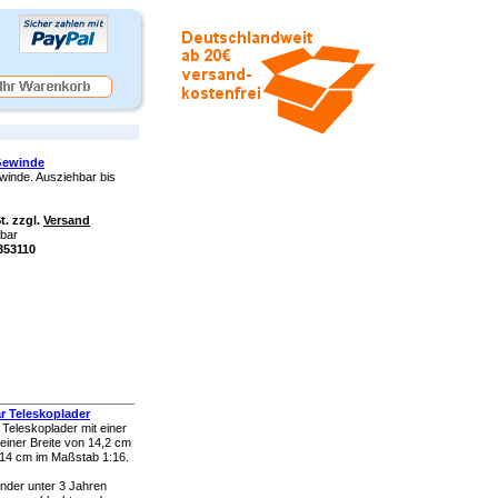
 Gewinde
ewinde. Ausziehbar bis
t. zzgl.
Versand
rbar
k353110
r Teleskoplader
Teleskoplader mit einer
einer Breite von 14,2 cm
 14 cm im Maßstab 1:16.
inder unter 3 Jahren