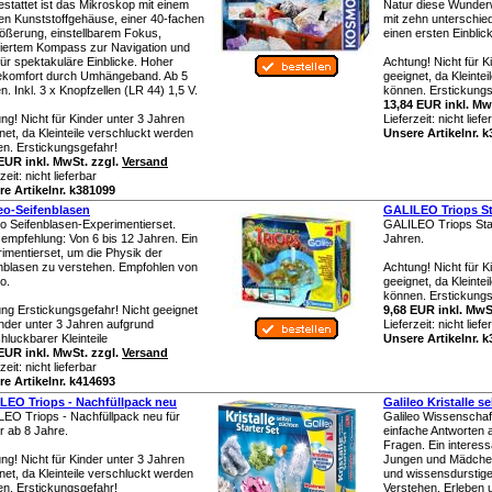
stattet ist das Mikroskop mit einem
Natur diese Wunde
len Kunststoffgehäuse, einer 40-fachen
mit zehn unterschied
ößerung, einstellbarem Fokus,
einen ersten Einblic
riertem Kompass zur Navigation und
ür spektakuläre Einblicke. Hoher
Achtung! Nicht für K
ekomfort durch Umhängeband. Ab 5
geeignet, da Kleinte
n. Inkl. 3 x Knopfzellen (LR 44) 1,5 V.
können. Erstickungs
13,84 EUR inkl. Mw
ng! Nicht für Kinder unter 3 Jahren
Lieferzeit:
nicht liefe
net, da Kleinteile verschluckt werden
Unsere Artikelnr. 
n. Erstickungsgefahr!
EUR inkl. MwSt. zzgl.
Versand
rzeit:
nicht lieferbar
e Artikelnr. k381099
leo-Seifenblasen
GALILEO Triops St
eo Seifenblasen-Experimentierset.
GALILEO Triops Star
sempfehlung: Von 6 bis 12 Jahren. Ein
Jahren.
imentierset, um die Physik der
nblasen zu verstehen. Empfohlen von
Achtung! Nicht für K
o.
geeignet, da Kleinte
können. Erstickungs
ng Erstickungsgefahr! Nicht geeignet
9,68 EUR inkl. MwS
inder unter 3 Jahren aufgrund
Lieferzeit:
nicht liefe
hluckbarer Kleinteile
Unsere Artikelnr. 
EUR inkl. MwSt. zzgl.
Versand
rzeit:
nicht lieferbar
e Artikelnr. k414693
LEO Triops - Nachfüllpack neu
Galileo Kristalle s
EO Triops - Nachfüllpack neu für
Galileo Wissenschaft
r ab 8 Jahre.
einfache Antworten a
Fragen. Ein interes
ng! Nicht für Kinder unter 3 Jahren
Jungen und Mädchen
net, da Kleinteile verschluckt werden
und wissensdurstig
n. Erstickungsgefahr!
Verstehen, Erleben