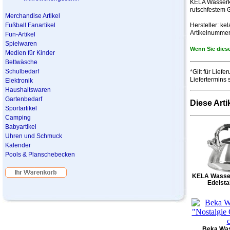
KELA Wasserkes
rutschfestem G
Merchandise Artikel
Fußball Fanartikel
Hersteller: kel
Artikelnummer
Fun-Artikel
Spielwaren
Wenn Sie diese
Medien für Kinder
Bettwäsche
Schulbedarf
*Gilt für Lie
Liefertermins
Elektronik
Haushaltswaren
Gartenbedarf
Diese Arti
Sportartikel
Camping
Babyartikel
Uhren und Schmuck
Kalender
Pools & Planschebecken
KELA Wasser
Edelstah
Beka Was