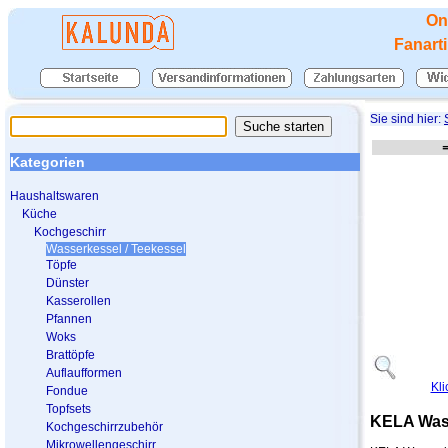
On
Fanart
Sie sind hier:
Kategorien
Haushaltswaren
Küche
Kochgeschirr
Wasserkessel / Teekessel
Töpfe
Dünster
Kasserollen
Pfannen
Woks
Brattöpfe
Auflaufformen
Kli
Fondue
Topfsets
KELA Wass
Kochgeschirrzubehör
Mikrowellengeschirr