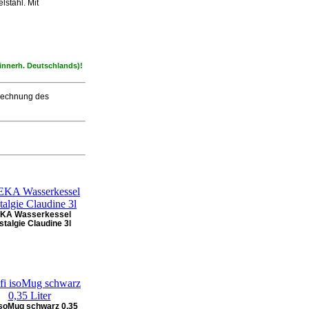
lstahl. Mit
 innerh. Deutschlands)!
erechnung des
KA Wasserkessel
talgie Claudine 3l
 isoMug schwarz 0,35