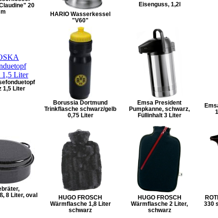
Eisenguss, 1,2l
 Claudine" 20
cm
HARIO Wasserkessel
"V60"
efonduetopf
 1,5 Liter
Borussia Dortmund
Emsa President
Emsa
Trinkflasche schwarz/gelb
Pumpkanne, schwarz,
1
0,75 Liter
Füllinhalt 3 Liter
bräter,
, 8 Liter, oval
HUGO FROSCH
HUGO FROSCH
ROTP
Wärmflasche 1,8 Liter
Wärmflasche 2 Liter,
330 
schwarz
schwarz