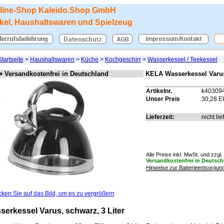
line-Shop
Kaleido.Shop GmbH
ikel, Haushaltswaren und Spielzeug
Startseite
>
Haushaltswaren
>
Küche
>
Kochgeschirr
>
Wasserkessel / Teekessel
⇒ Versandkostenfrei in Deutschland
KELA Wasserkessel Varus,
Artikelnr.
k40309
Unser Preis
30,28 
Lieferzeit:
nicht lie
Alle Preise inkl. MwSt. und zzgl.
Versandkostenfrei in Deutsch
Hinweise zur Batterieentsorgun
cken Sie auf das Bild, um es zu vergrößern
erkessel Varus, schwarz, 3 Liter