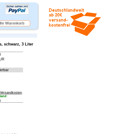
 schwarz, 3 Liter
4
EUR
ferbar
Versandkosten
.
land
g