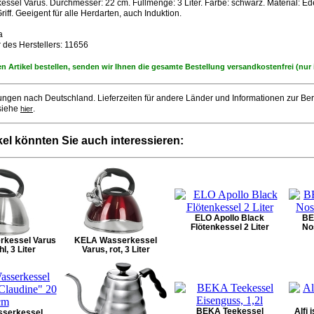
sel Varus. Durchmesser: 22 cm. Füllmenge: 3 Liter. Farbe: schwarz. Material: Ede
riff. Geeigent für alle Herdarten, auch Induktion.
a
 des Herstellers: 11656
n Artikel bestellen, senden wir Ihnen die gesamte Bestellung versandkostenfrei (nur
ferungen nach Deutschland. Lieferzeiten für andere Länder und Informationen zur B
 siehe
.
hier
kel könnten Sie auch interessieren:
ELO Apollo Black
BE
Flötenkessel 2 Liter
Nos
kessel Varus
KELA Wasserkessel
l, 3 Liter
Varus, rot, 3 Liter
BEKA Teekessel
Alfi
serkessel